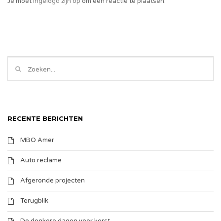
Je moet
ingelogd zijn op
om een reactie te plaatsen.
RECENTE BERICHTEN
MBO Amer
Auto reclame
Afgeronde projecten
Terugblik