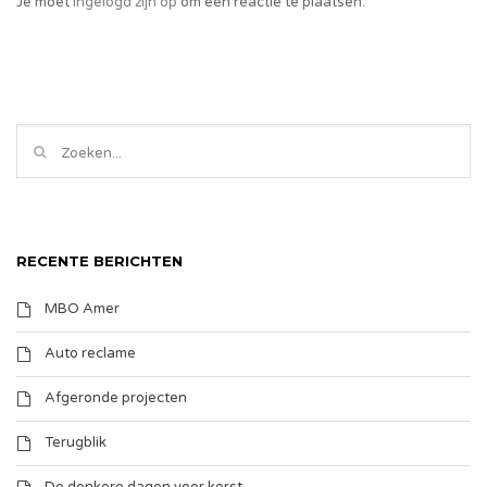
Je moet
ingelogd zijn op
om een reactie te plaatsen.
RECENTE BERICHTEN
MBO Amer
Auto reclame
Afgeronde projecten
Terugblik