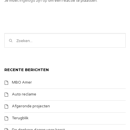
Je moet
ingelogd zijn op
om een reactie te plaatsen.
RECENTE BERICHTEN
MBO Amer
Auto reclame
Afgeronde projecten
Terugblik