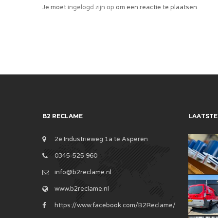
Je moet
ingelogd zijn op
om een reactie te plaatsen.
B2 RECLAME
LAATSTE
2e Industrieweg 1a te Asperen
0345-525 960
info@b2reclame.nl
www.b2reclame.nl
https://www.facebook.com/B2Reclame/