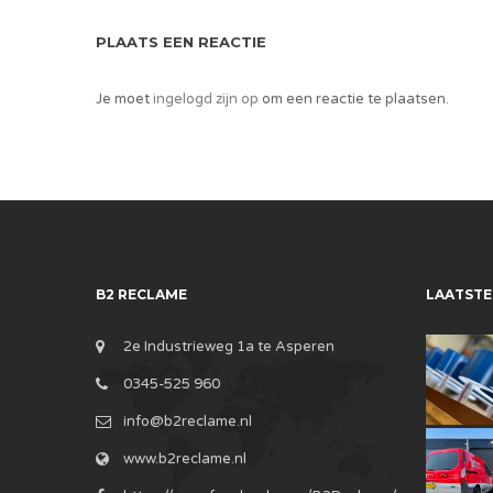
PLAATS EEN REACTIE
Je moet
ingelogd zijn op
om een reactie te plaatsen.
B2 RECLAME
LAATSTE
2e Industrieweg 1a te Asperen
0345-525 960
info@b2reclame.nl
www.b2reclame.nl