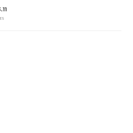
.11
ES