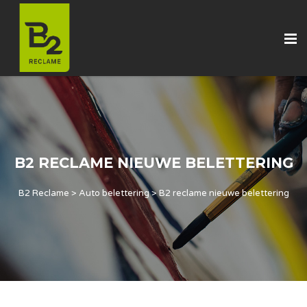
B2 RECLAME NIEUWE BELETTERING
B2 Reclame
>
Auto belettering
>
B2 reclame nieuwe belettering