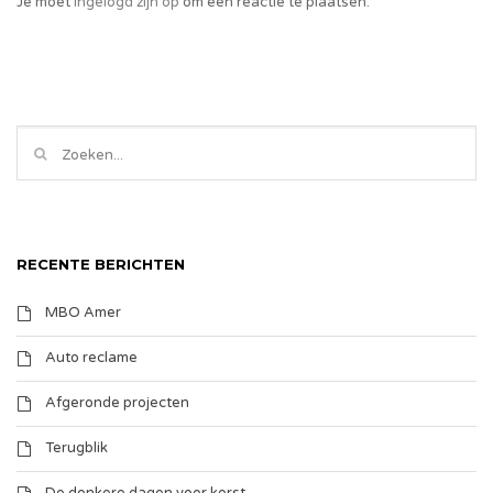
Je moet
ingelogd zijn op
om een reactie te plaatsen.
RECENTE BERICHTEN
MBO Amer
Auto reclame
Afgeronde projecten
Terugblik