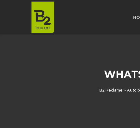
HO
WHATSA
B2 Reclame
>
Auto b