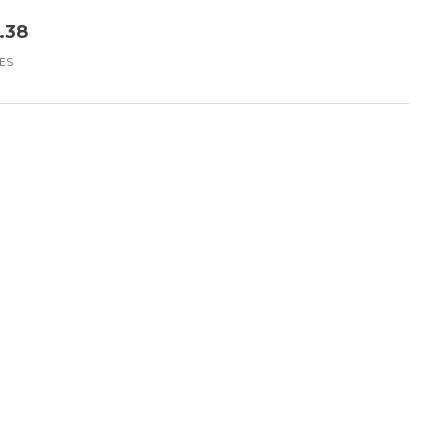
.38
ES