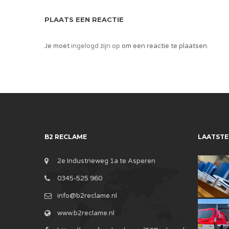
PLAATS EEN REACTIE
Je moet
ingelogd zijn op
om een reactie te plaatsen.
B2 RECLAME
LAATSTE
2e Industrieweg 1a te Asperen
0345-525 960
info@b2reclame.nl
www.b2reclame.nl