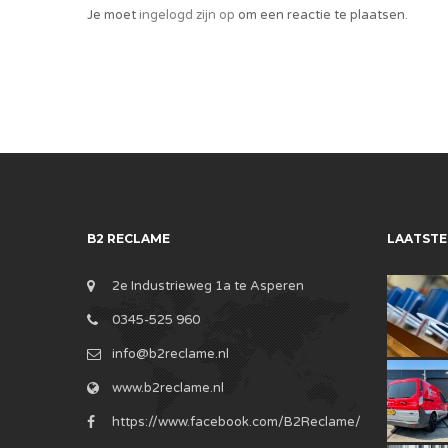
Je moet
ingelogd zijn op
om een reactie te plaatsen.
B2 RECLAME
LAATSTE
2e Industrieweg 1a te Asperen
0345-525 960
info@b2reclame.nl
www.b2reclame.nl
https://www.facebook.com/B2Reclame/