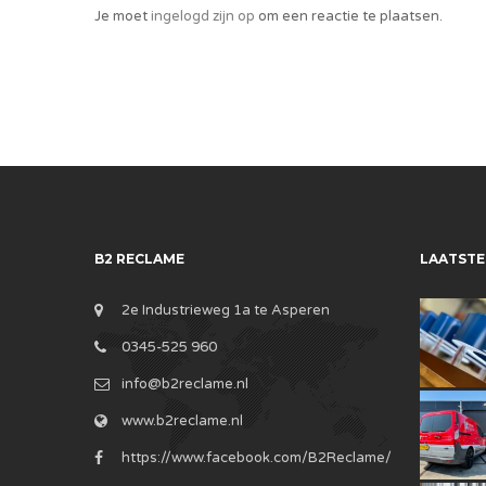
Je moet
ingelogd zijn op
om een reactie te plaatsen.
B2 RECLAME
LAATSTE
2e Industrieweg 1a te Asperen
0345-525 960
info@b2reclame.nl
www.b2reclame.nl
https://www.facebook.com/B2Reclame/