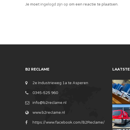
Je moet
ingelogd zijn op
om een reactie te plaatsen.
B2 RECLAME
LAATSTE
2e Industrieweg 1a te Asperen
0345-525 960
info@b2reclame.nl
www.b2reclame.nl
https://www.facebook.com/B2Reclame/