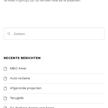
Je moet
ingelogd zijn op
om een reactie te plaatsen.
RECENTE BERICHTEN
MBO Amer
Auto reclame
Afgeronde projecten
Terugblik