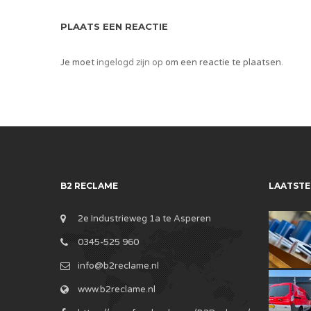
PLAATS EEN REACTIE
Je moet
ingelogd zijn op
om een reactie te plaatsen.
B2 RECLAME
LAATSTE
2e Industrieweg 1a te Asperen
0345-525 960
info@b2reclame.nl
www.b2reclame.nl