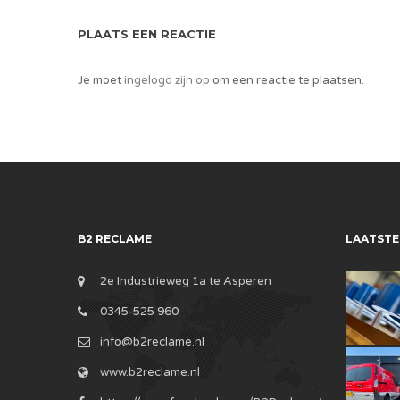
PLAATS EEN REACTIE
Je moet
ingelogd zijn op
om een reactie te plaatsen.
B2 RECLAME
LAATSTE
2e Industrieweg 1a te Asperen
0345-525 960
info@b2reclame.nl
www.b2reclame.nl