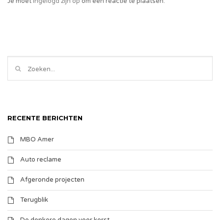
Je moet
ingelogd zijn op
om een reactie te plaatsen.
RECENTE BERICHTEN
MBO Amer
Auto reclame
Afgeronde projecten
Terugblik