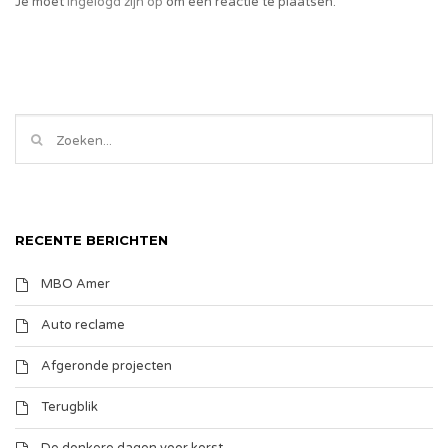
Je moet
ingelogd zijn op
om een reactie te plaatsen.
RECENTE BERICHTEN
MBO Amer
Auto reclame
Afgeronde projecten
Terugblik