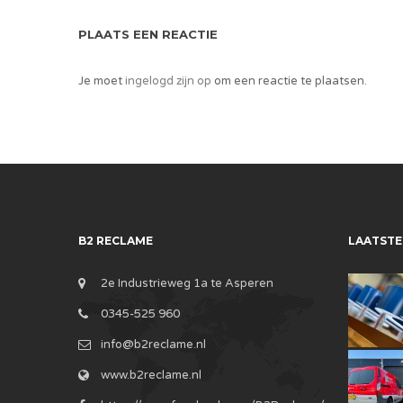
PLAATS EEN REACTIE
Je moet
ingelogd zijn op
om een reactie te plaatsen.
B2 RECLAME
LAATSTE
2e Industrieweg 1a te Asperen
0345-525 960
info@b2reclame.nl
www.b2reclame.nl