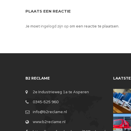
PLAATS EEN REACTIE
Je moet
ingelogd zijn op
om een reactie te plaatsen.
B2 RECLAME
LAATSTE
2e Industrieweg 1a te Asperen
0345-525 960
info@b2reclame.nl
www.b2reclame.nl