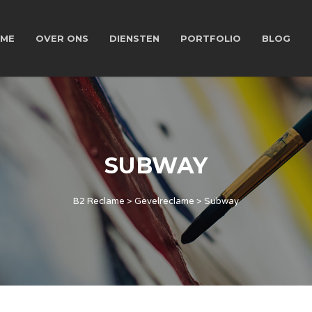
ME
OVER ONS
DIENSTEN
PORTFOLIO
BLOG
SUBWAY
B2 Reclame
>
Gevelreclame
>
Subway