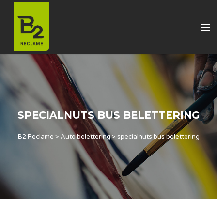
SPECIALNUTS BUS BELETTERING
B2 Reclame
>
Auto belettering
>
specialnuts bus belettering