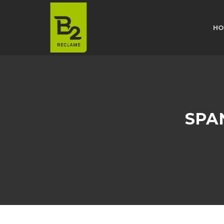
HO
SPA