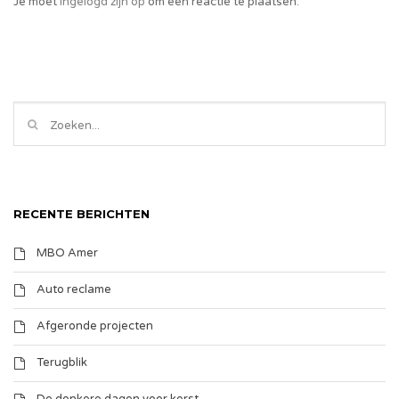
Je moet
ingelogd zijn op
om een reactie te plaatsen.
RECENTE BERICHTEN
MBO Amer
Auto reclame
Afgeronde projecten
Terugblik