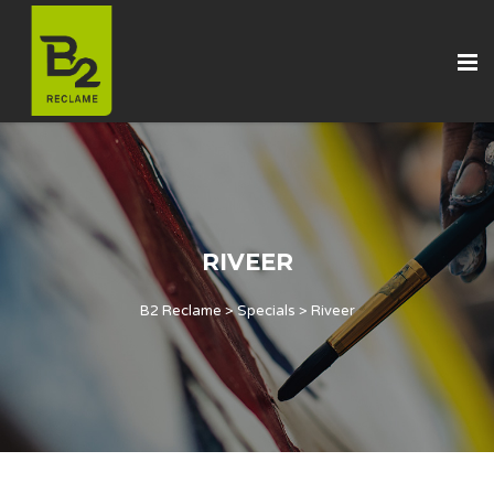
RIVEER
B2 Reclame
>
Specials
>
Riveer