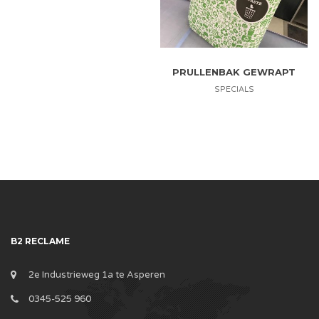
PRULLENBAK GEWRAPT
SPECIALS
B2 RECLAME
2e Industrieweg 1a te Asperen
0345-525 960