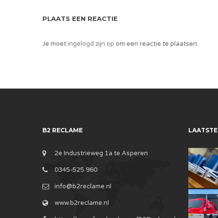
PLAATS EEN REACTIE
Je moet
ingelogd zijn op
om een reactie te plaatsen.
B2 RECLAME
LAATSTE
2e Industrieweg 1a te Asperen
0345-525 960
info@b2reclame.nl
www.b2reclame.nl