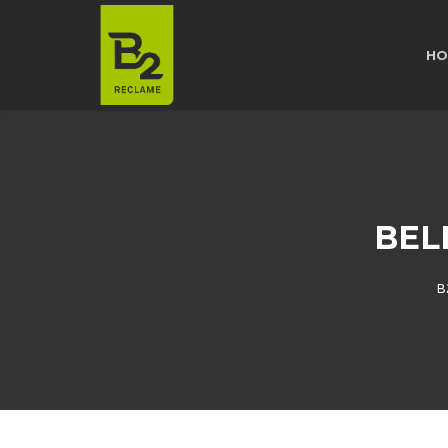
HO
BEL
B