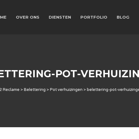
ME
OVER ONS
DIENSTEN
PORTFOLIO
BLOG
ETTERING-POT-VERHUIZI
2 Reclame
>
Belettering
>
Pot verhuizingen
>
belettering-pot-verhuizing