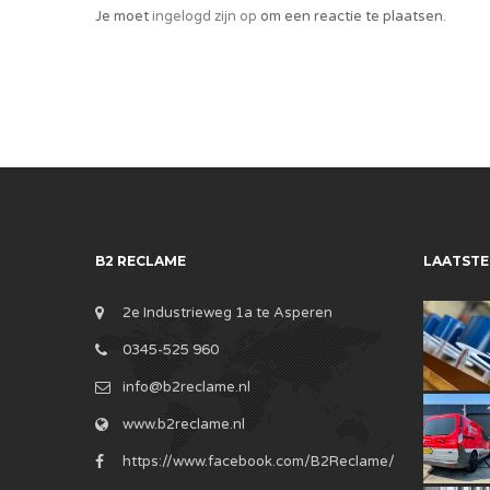
Je moet
ingelogd zijn op
om een reactie te plaatsen.
B2 RECLAME
LAATSTE
2e Industrieweg 1a te Asperen
0345-525 960
info@b2reclame.nl
www.b2reclame.nl
https://www.facebook.com/B2Reclame/