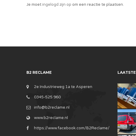
Je moet
ingelogd zijn op
om een reactie te plaatsen.
B2 RECLAME
LAATSTE
2e Industrieweg 1a te Asperen
0345-525 960
info@b2reclame.nl
www.b2reclame.nl
https://www.facebook.com/B2Reclame/