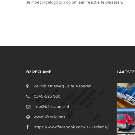
Je moet
ingelogd zijn op
om een reactie te plaatsen.
B2 RECLAME
LAATSTE
2e Industrieweg 1a te Asperen
0345-525 960
info@b2reclame.nl
www.b2reclame.nl
https://www.facebook.com/B2Reclame/