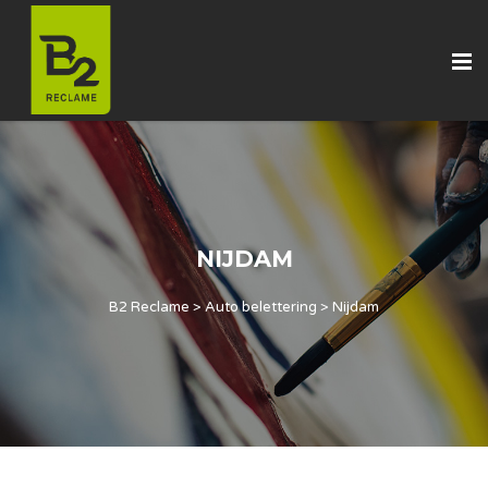
NIJDAM
B2 Reclame
>
Auto belettering
>
Nijdam