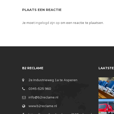
PLAATS EEN REACTIE
Je moet
ingelogd zijn op
om een reactie te plaatsen.
B2 RECLAME
LAATSTE
2e Industrieweg 1a te Asperen
0345-525 960
info@b2reclame.nl
www.b2reclame.nl