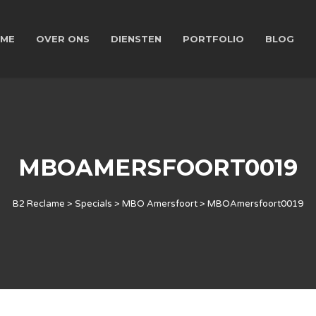
ME
OVER ONS
DIENSTEN
PORTFOLIO
BLOG
MBOAMERSFOORT0019
B2 Reclame
>
Specials
>
MBO Amersfoort
>
MBOAmersfoort0019