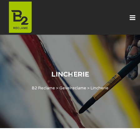
LINCHERIE
B2 Reclame
>
Gevelreclame
>
Lincherie