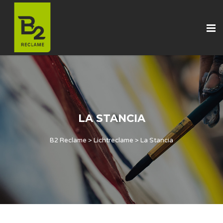
LA STANCIA
B2 Reclame
>
Lichtreclame
>
La Stancia