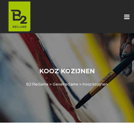
KOOZ KOZIJNEN
B2 Reclame
>
Gevelreclame
>
Kooz kozijnen