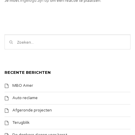
Je moet
ingelogd zijn op
om een reactie te plaatsen.
RECENTE BERICHTEN
MBO Amer
Auto reclame
Afgeronde projecten
Terugblik