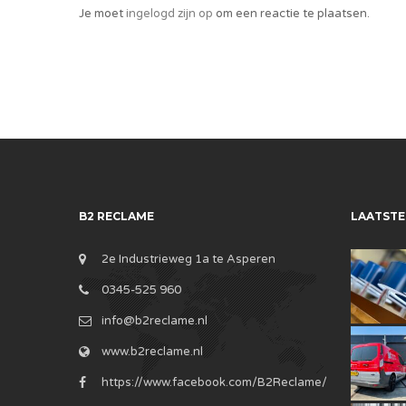
Je moet
ingelogd zijn op
om een reactie te plaatsen.
B2 RECLAME
LAATSTE
2e Industrieweg 1a te Asperen
0345-525 960
info@b2reclame.nl
www.b2reclame.nl
https://www.facebook.com/B2Reclame/