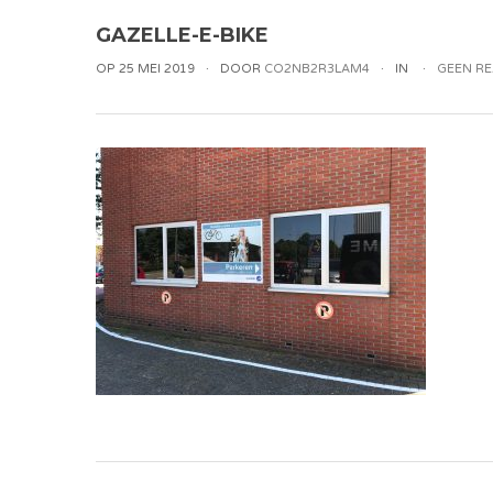
GAZELLE-E-BIKE
OP 25 MEI 2019
DOOR
CO2NB2R3LAM4
IN
GEEN RE