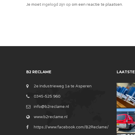
Je moet
ingelogd zijn op
om een reactie te plaatsen.
B2 RECLAME
LAATSTE
2e Industrieweg 1a te Asperen
0345-525 960
info@b2reclame.nl
www.b2reclame.nl
https://www.facebook.com/B2Reclame/