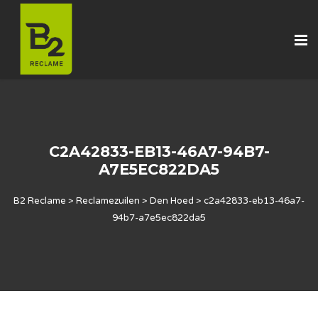
C2A42833-EB13-46A7-94B7-
A7E5EC822DA5
B2 Reclame
>
Reclamezuilen
>
Den Hoed
>
c2a42833-eb13-46a7-
94b7-a7e5ec822da5