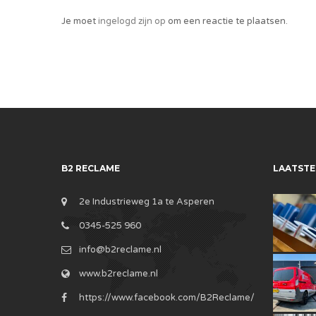
Je moet
ingelogd zijn op
om een reactie te plaatsen.
B2 RECLAME
LAATSTE
2e Industrieweg 1a te Asperen
0345-525 960
info@b2reclame.nl
www.b2reclame.nl
https://www.facebook.com/B2Reclame/