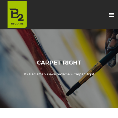
CARPET RIGHT
B2 Reclame
>
Gevelreclame
>
Carpet Right