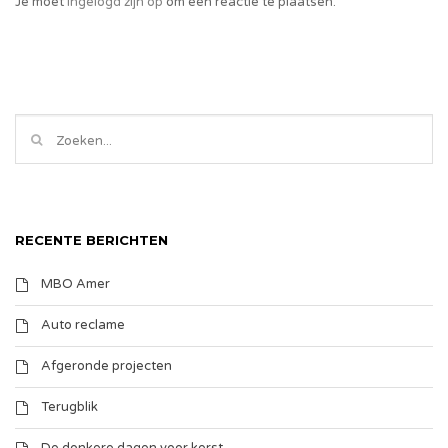
Je moet
ingelogd zijn op
om een reactie te plaatsen.
RECENTE BERICHTEN
MBO Amer
Auto reclame
Afgeronde projecten
Terugblik