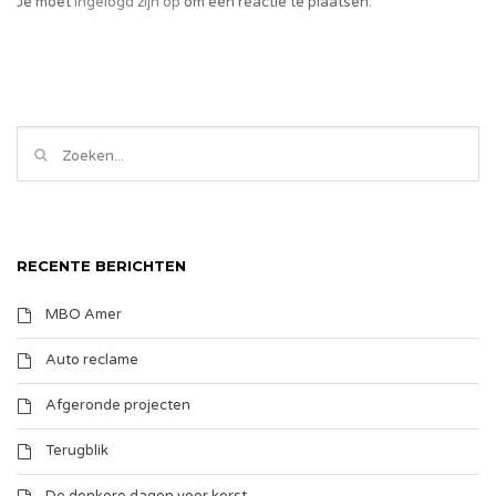
Je moet
ingelogd zijn op
om een reactie te plaatsen.
RECENTE BERICHTEN
MBO Amer
Auto reclame
Afgeronde projecten
Terugblik