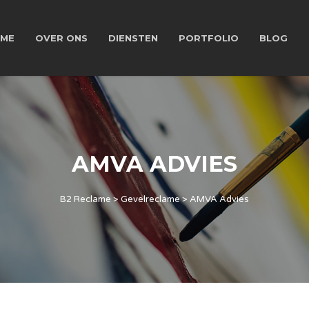
ME
OVER ONS
DIENSTEN
PORTFOLIO
BLOG
AMVA ADVIES
B2 Reclame
>
Gevelreclame
>
AMVA Advies