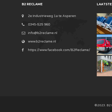
B2 RECLAME
LAATSTE
2e Industrieweg 1a te Asperen
0345-525 960
info@b2reclame.nl
www.b2reclame.nl
https://www.facebook.com/B2Reclame/
©2023. B2