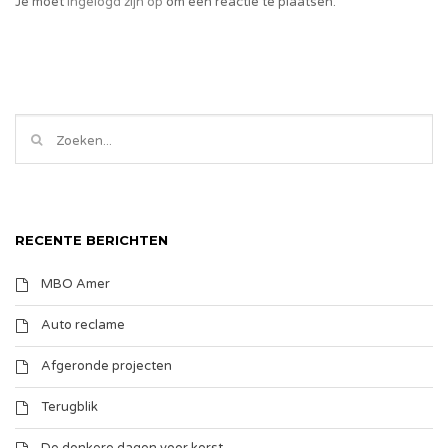
Je moet
ingelogd zijn op
om een reactie te plaatsen.
RECENTE BERICHTEN
MBO Amer
Auto reclame
Afgeronde projecten
Terugblik