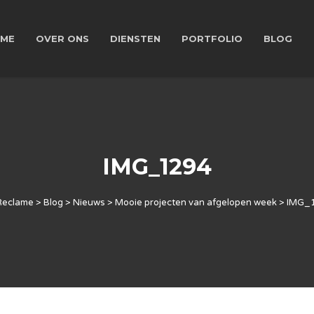
ME
OVER ONS
DIENSTEN
PORTFOLIO
BLOG
IMG_1294
Reclame
>
Blog
>
Nieuws
>
Mooie projecten van afgelopen week
>
IMG_