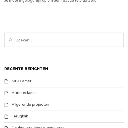
Je moet
ingelogd zijn op
om een reactie te plaatsen.
RECENTE BERICHTEN
MBO Amer
Auto reclame
Afgeronde projecten
Terugblik