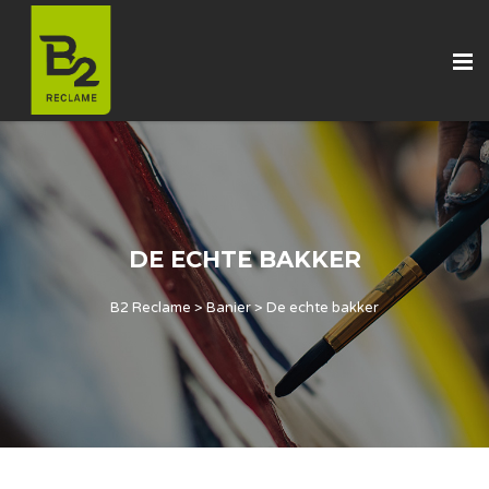
DE ECHTE BAKKER
B2 Reclame
>
Banier
>
De echte bakker