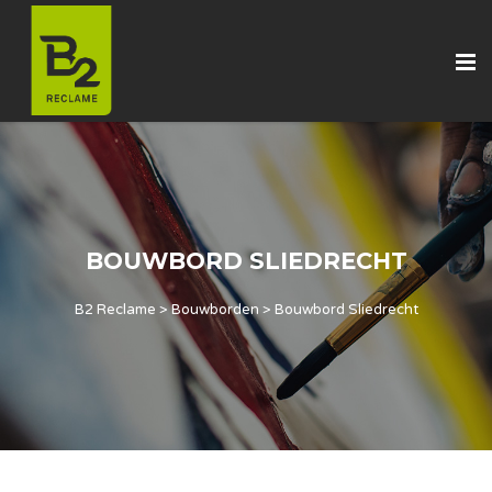
BOUWBORD SLIEDRECHT
B2 Reclame
>
Bouwborden
>
Bouwbord Sliedrecht