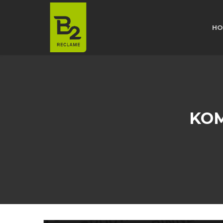
HO
KOM